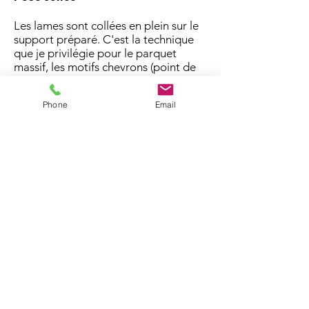
Les lames sont collées en plein sur le
support préparé. C'est la technique
que je privilégie pour le parquet
massif, les motifs chevrons (point de
Hongrie, bâtons rompus) et les
grandes surfaces.
Phone
Email
Elle offre le meilleur confort
acoustique et la meilleure stabilité
dans le temps. Compatible avec les
sols chauffants.
Je la mets en œuvre conformément
au DTU 51.2, avec préparation
rigoureuse du support et choix de la
colle adaptée (PU, MS Polymer ou
vinylique) selon l'essence et le
support.
→
Tout savoir sur la pose collée