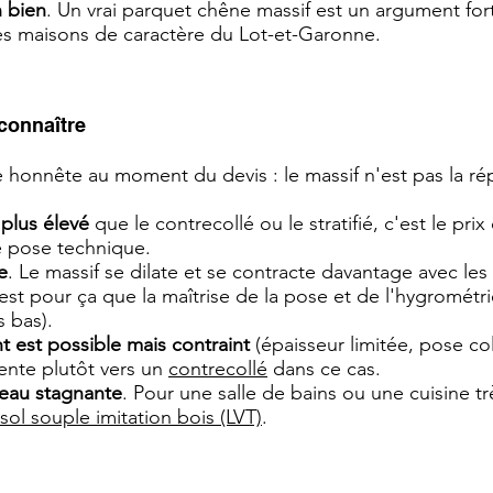
n bien
. Un vrai parquet chêne massif est un argument fort
es maisons de caractère du Lot-et-Garonne.
 connaître
e honnête au moment du devis : le massif n'est pas la ré
plus élevé
que le contrecollé ou le stratifié, c'est le pri
e pose technique.
e
. Le massif se dilate et se contracte davantage avec les 
est pour ça que la maîtrise de la pose et de l'hygrométri
s bas).
nt est possible mais contraint
(épaisseur limitée, pose co
iente plutôt vers un
contrecollé
dans ce cas.
l'eau stagnante
. Pour une salle de bains ou une cuisine t
sol souple imitation bois (LVT)
.