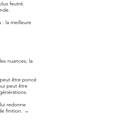
lus feutré.
ande.
 : la meilleure
les nuances, la
 peut être poncé
hui peut être
 générations.
 lui redonne
de finition. →