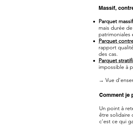
Massif, contre
Parquet massif
mais durée de 
patrimoniales 
Parquet contre
rapport qualit
des cas.
Parquet stratif
impossible à p
→ Vue d'ense
Comment je p
Un point à ret
être solidaire
c'est ce qui g