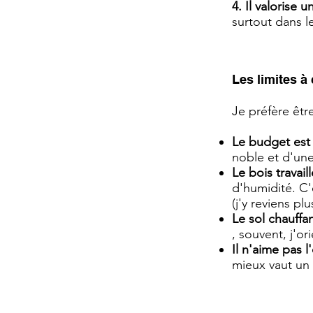
4. Il valorise u
surtout dans l
Les limites à
Je préfère êtr
Le budget est 
noble et d'un
Le bois travaill
d'humidité. C'
(j'y reviens plu
Le sol chauffa
, souvent, j'or
Il n'aime pas 
mieux vaut un