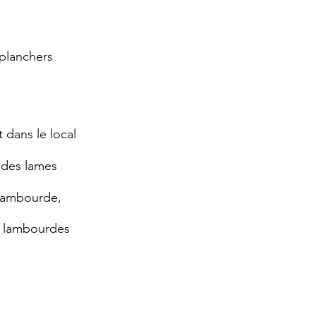
 planchers
 dans le local
r des lames
lambourde,
r lambourdes