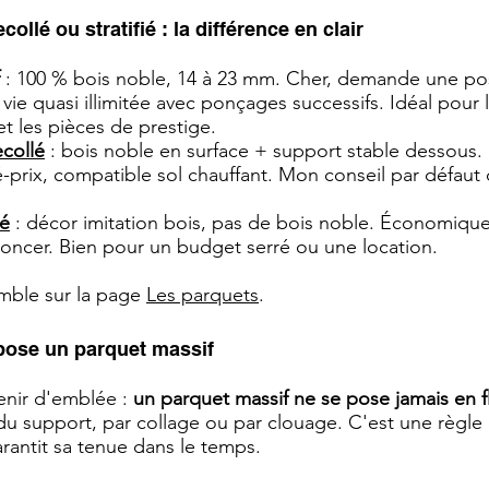
collé ou stratifié : la différence en clair
: 100 % bois noble, 14 à 23 mm. Cher, demande une po
vie quasi illimitée avec ponçages successifs. Idéal pour 
et les pièces de prestige.
collé
: bois noble en surface + support stable dessous. 
é-prix, compatible sol chauffant. Mon conseil par défaut 
ié
: décor imitation bois, pas de bois noble. Économique
oncer. Bien pour un budget serré ou une location.
mble sur la page
Les parquets
.
ose un parquet massif
enir d'emblée :
un parquet massif ne se pose jamais en f
 du support, par collage ou par clouage. C'est une règle
arantit sa tenue dans le temps.