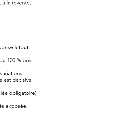
 à la revente,
ponse à tout.
x du 100 % bois
variations
e est décisive
llée obligatoire)
rès exposée,