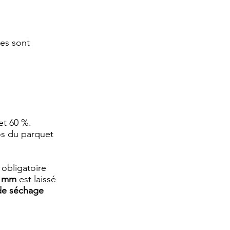
mes sont
et 60 %.
os du parquet
 obligatoire
8 mm
est laissé
 de séchage