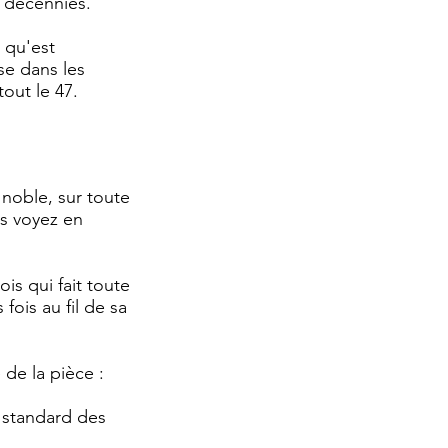
 décennies.
e qu'est
se dans les
out le 47.
 noble, sur toute
us voyez en
is qui fait toute
fois au fil de sa
 de la pièce :
e standard des