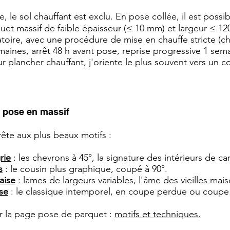
, le sol chauffant est exclu. En pose collée, il est possi
uet massif de faible épaisseur (≤ 10 mm) et largeur ≤ 1
atoire, avec une procédure de mise en chauffe stricte (c
maines, arrêt 48 h avant pose, reprise progressive 1 sema
ur plancher chauffant, j'oriente le plus souvent vers un c
e pose en massif
rête aux plus beaux motifs :
rie
: les chevrons à 45°, la signature des intérieurs de ca
s
: le cousin plus graphique, coupé à 90°.
aise
: lames de largeurs variables, l'âme des vieilles mai
ise
: le classique intemporel, en coupe perdue ou coupe 
r la page pose de parquet :
motifs et techniques.