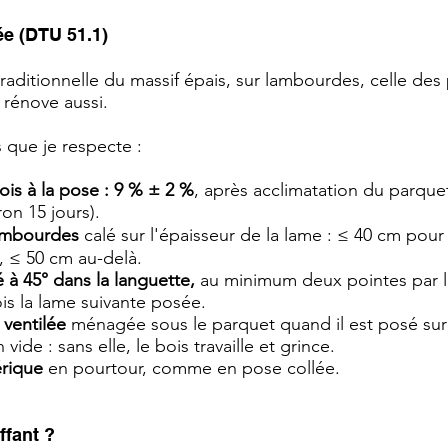
ée (DTU 51.1)
traditionnelle du massif épais, sur lambourdes, celle des
 rénove aussi.
s que je respecte :
is à la pose : 9 % ± 2 %
, après acclimatation du parquet
on 15 jours).
ambourdes
calé sur l'épaisseur de la lame : ≤ 40 cm pou
, ≤ 50 cm au-delà.
à 45° dans la languette,
au minimum deux pointes par 
ois la lame suivante posée.
 ventilée
ménagée sous le parquet quand il est posé su
vide : sans elle, le bois travaille et grince.
érique
en pourtour, comme en pose collée.
ffant ?