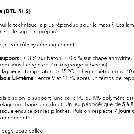
e (DTU 51.2)
hui la technique la plus répandue pour le massif. Les la
in sur le support préparé.
r, je contrôle systématiquement :
 support
: ≤ 3 % sur béton, ≤ 0,5 % sur chape anhydrite.
 mm sous la règle de 2 m (ragréage si besoin).
 la pièce
: température ≥ 15 °C et hygrométrie entre 40 
 bois lui-même
: entre 9 et 11 %, après un temps de rep
hoisie selon le support (une colle PU ou MS polymère est
relage ou chape anhydrite).
Un jeu périphérique de 5 à 
asqué ensuite par les plinthes. Puis on respecte
7 jours
tion complète.
la page
pose collée
.