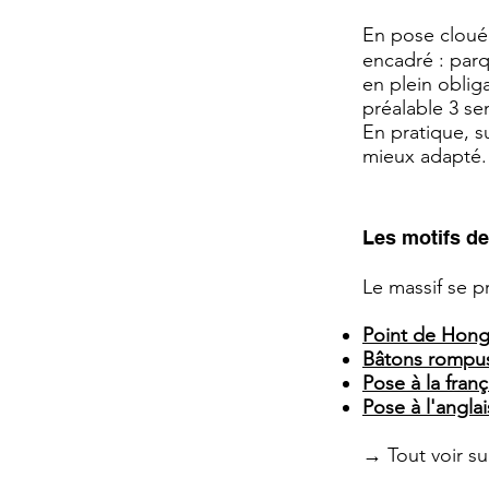
En pose clouée
encadré : parq
en plein oblig
préalable 3 se
En pratique, s
mieux adapté.
Les motifs d
Le massif se p
Point de Hong
Bâtons rompu
Pose à la franç
Pose à l'angla
→ Tout voir su