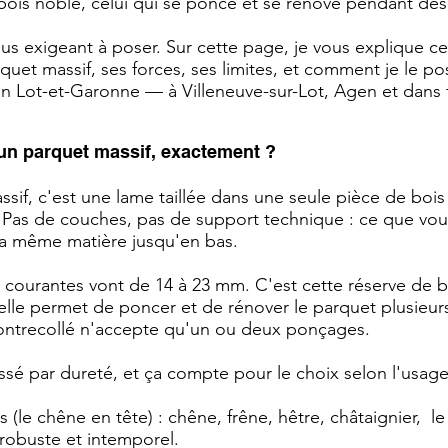
bois noble, celui qui se ponce et se rénove pendant des
plus exigeant à poser. Sur cette page, je vous explique c
quet massif, ses forces, ses limites, et comment je le po
 en Lot-et-Garonne — à Villeneuve-sur-Lot, Agen et dans t
un parquet massif, exactement ?
sif, c'est une lame taillée dans une seule pièce de bois
. Pas de couches, pas de support technique : ce que vo
 la même matière jusqu'en bas.
 courantes vont de 14 à 23 mm. C'est cette réserve de bo
 elle permet de poncer et de rénover le parquet plusieurs 
contrecollé n'accepte qu'un ou deux ponçages.
assé par dureté, et ça compte pour le choix selon l'usage
 (le chêne en tête) : chêne, frêne, hêtre, châtaignier, l
 robuste et intemporel.