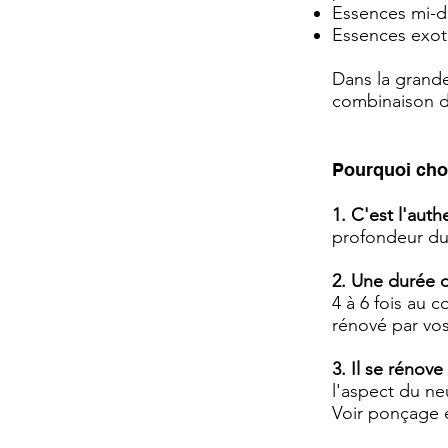
Essences mi-du
Essences exoti
Dans la grande
combinaison de
Pourquoi choi
1. C'est l'aut
profondeur du 
2. Une durée 
4 à 6 fois au 
rénové par vos
3. Il se rénov
l'aspect du ne
Voir ponçage et