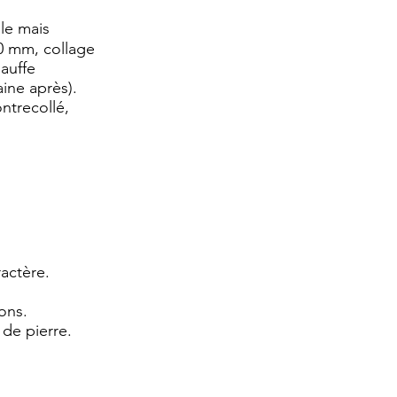
ble mais
20 mm, collage
hauffe
ine après).
ontrecollé,
ractère.
sons.
de pierre.