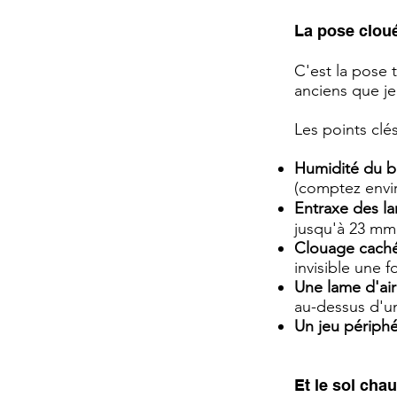
La pose clou
C'est la pose 
anciens que je
Les points clé
Humidité du bo
(comptez envir
Entraxe des l
jusqu'à 23 mm
Clouage caché 
invisible une f
Une lame d'air
au-dessus d'un 
Un jeu périph
Et le sol chau