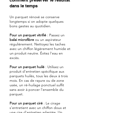
comment préserver le résultat
dans le temps
Un parquet rénové se conserve
longtemps si on adopte quelques
bons gestes au quotidien.
Pour un parquet vitrifié
: Passez un
balai microfibre
ou un aspirateur
régulièrement. Nettoyez les taches
avec un chiffon légèrement humide et
un produit neutre. Évitez l'eau en
excès.
Pour un parquet huilé
: Utilisez un
produit d'entretien spécifique aux
parquets huilés, tous les deux à trois
mois. En cas de rayure ou de zone
usée, un ré-huilage ponctuel suffit
sans avoir à poncer l'ensemble du
parquet.
Pour un parquet ciré
: Le cirage
s'entretient avec un chiffon doux et
une cire d'entretien adaptée. Un