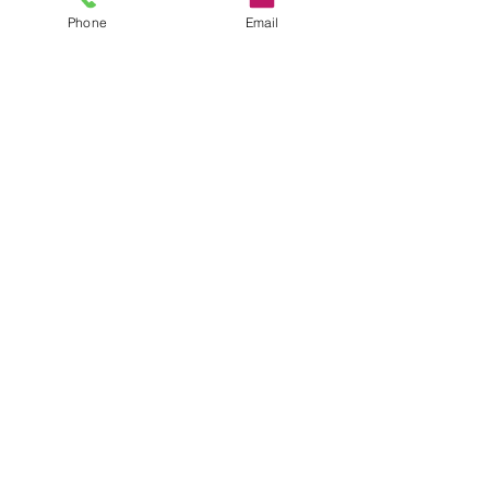
qualité prix, je recommande sans
Phone
Email
souci. »