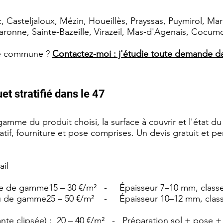
, Casteljaloux, Mézin, Houeillès, Prayssas, Puymirol, M
aronne, Sainte-Bazeille, Virazeil, Mas-d'Agenais, Cocum
re commune ?
Contactez-moi : j'étudie toute demande da
et stratifié dans le 47
a gamme du produit choisi, la surface à couvrir et l'état 
atif, fourniture et pose comprises. Un devis gratuit et p
ail
ée de gamme15 – 30 €/m² - Épaisseur 7–10 mm, class
ieu de gamme25 – 50 €/m² - Épaisseur 10–12 mm, cla
nte clipsée) : 20 – 40 €/m² - Préparation sol + pose + 