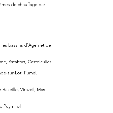
tèmes de chauffage par
 les bassins d'Agen et de
e, Astaffort, Castelculier
rade-sur-Lot, Fumel,
azeille, Virazeil, Mas-
s, Puymirol