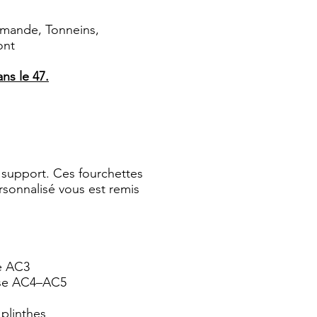
armande, Tonneins,
ont
ns le 47.
du support. Ces fourchettes
ersonnalisé vous est remis
e AC3
sse AC4–AC5
plinthes