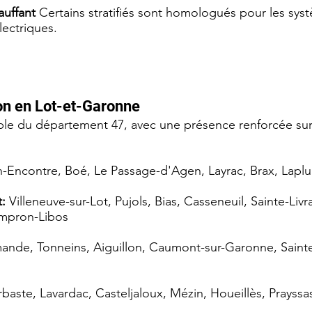
auffant
Certains stratifiés sont homologués pour les sys
lectriques.
on en Lot-et-Garonne
mble du département 47, avec une présence renforcée sur
-Encontre, Boé, Le Passage-d'Agen, Layrac, Brax, Laplum
t:
Villeneuve-sur-Lot, Pujols, Bias, Casseneuil, Sainte-Liv
mpron-Libos
nde, Tonneins, Aiguillon, Caumont-sur-Garonne, Sainte-B
baste, Lavardac, Casteljaloux, Mézin, Houeillès, Prayssa